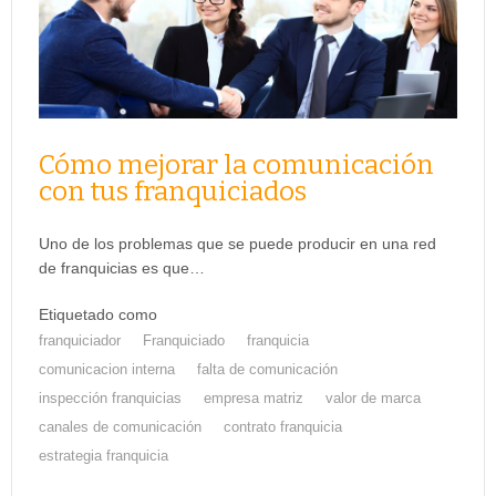
Cómo mejorar la comunicación
con tus franquiciados
Uno de los problemas que se puede producir en una red
de franquicias es que…
Etiquetado como
franquiciador
Franquiciado
franquicia
comunicacion interna
falta de comunicación
inspección franquicias
empresa matriz
valor de marca
canales de comunicación
contrato franquicia
estrategia franquicia