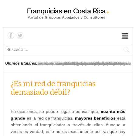
La franquicia asiática Ximi Vogue llega a Costa
American Eagle inaugura su segunda franquicia
La franquicia The Children’s Place inaugura su
Las franquicias han generado hasta 30.000
La franquicia TGI Friday’s se relanza en Costa
Chuck E Cheese’s planea abrir tres locales
La franquicia estadounidense Nikky abre su
La franquicia 100 Montaditos se estrena en
La franquicia de moda infantil Baby Fresh llega a
La franquicia Lizarrán llega a Costa Rica
Últimos titulares:
Rica
en Costa Rica
tercera tienda en Costa Rica
empleos en Costa Rica en los últimos años
Rica y comienza su expansión en el país
franquiciados en Costa Rica
primer establecimiento en Costa Rica
Costa Rica
Costa Rica
¿Es mi red de franquicias
demasiado débil?
En ocasiones, se puede llegar a pensar que,
cuanto más
grande
es la red de franquicias,
mayores beneficios
está
obteniendo el franquiciador a través de ellas. Aunque a
veces es verdad, esto no es exactamente así, ya que hay