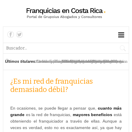
La franquicia asiática Ximi Vogue llega a Costa
American Eagle inaugura su segunda franquicia
La franquicia The Children’s Place inaugura su
Las franquicias han generado hasta 30.000
La franquicia TGI Friday’s se relanza en Costa
Chuck E Cheese’s planea abrir tres locales
La franquicia estadounidense Nikky abre su
La franquicia 100 Montaditos se estrena en
La franquicia de moda infantil Baby Fresh llega a
La franquicia Lizarrán llega a Costa Rica
Últimos titulares:
Rica
en Costa Rica
tercera tienda en Costa Rica
empleos en Costa Rica en los últimos años
Rica y comienza su expansión en el país
franquiciados en Costa Rica
primer establecimiento en Costa Rica
Costa Rica
Costa Rica
¿Es mi red de franquicias
demasiado débil?
En ocasiones, se puede llegar a pensar que,
cuanto más
grande
es la red de franquicias,
mayores beneficios
está
obteniendo el franquiciador a través de ellas. Aunque a
veces es verdad, esto no es exactamente así, ya que hay