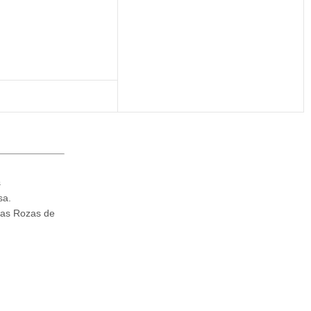
s
sa.
Las Rozas de