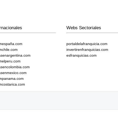
rnacionales
Webs Sectoriales
enespaña.com
portaldelafranquicia.com
enchile.com
invertirenfranquicias.com
iasenargentina.com
esfranquicias.com
enelperu.com
iasencolombia.com
iasenmexico.com
senpanama.com
encostarica.com