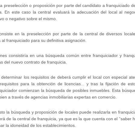
la preselección o proposición por parte del candidato a franquiciado 
ra. En este caso la central evaluará la adecuación del local al negoc
ivo o negativo sobre el mismo.
onsiste en la preselección por parte de la central de diversos loca
 al franquiciado para su definitiva asignación.
ones consistiría en una búsqueda común entre franquiciador y franq
as del nuevo contrato de franquicia.
determinar los requisitos de deberá cumplir el local con especial ate
 requisitos para la obtención de licencias... y tras la fijación de es
nquiciador comienzan la búsqueda de posibles inmuebles. Esta búsqu
bien a través de agencias inmobiliarias expertas en comercio.
 la búsqueda y proposición de locales puede realizarla en franquici
 de la central de franquicia, ya que es la que cuenta con el “saber h
ar la idoneidad de los establecimientos.