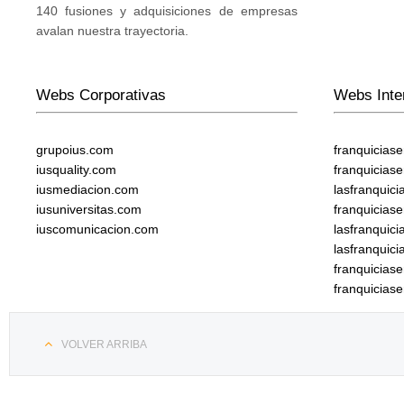
140 fusiones y adquisiciones de empresas
avalan nuestra trayectoria.
Webs Corporativas
Webs Inte
grupoius.com
franquicias
iusquality.com
franquicias
iusmediacion.com
lasfranquic
iusuniversitas.com
franquicias
iuscomunicacion.com
lasfranquic
lasfranquic
franquicia
franquicias
VOLVER ARRIBA