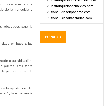
lasfranquiciasencolombia.com
de un local adecuado a
lasfranquiciasenmexico.com
io de la franquicia y
franquiciasenpanama.com
franquiciasencostarica.com
les adecuados para la
POPULAR
uiciado en base a las
nción a su ubicación,
tos puntos, esto tanto
eda pueden realizarla
ado la aprobación del
acer” y la experiencia