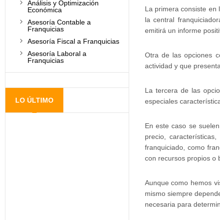
Análisis y Optimización
La primera consiste en 
Económica
la central franquiciado
Asesoría Contable a
Franquicias
emitirá un informe posit
Asesoría Fiscal a Franquicias
Asesoría Laboral a
Otra de las opciones c
Franquicias
actividad y que presenta
La tercera de las opci
LO ÚLTIMO
especiales característic
En este caso se suelen 
precio, características,
franquiciado, como fra
con recursos propios o 
Aunque como hemos visto
mismo siempre dependerá
necesaria para determin