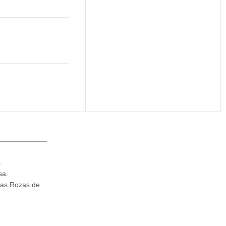
s
sa.
Las Rozas de