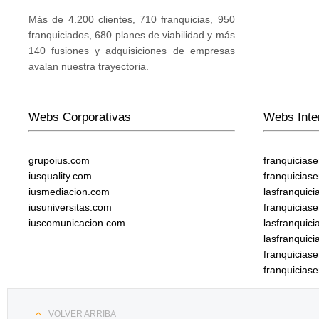
Más de 4.200 clientes, 710 franquicias, 950
franquiciados, 680 planes de viabilidad y más
140 fusiones y adquisiciones de empresas
avalan nuestra trayectoria.
Webs Corporativas
Webs Inte
grupoius.com
franquicias
iusquality.com
franquicias
iusmediacion.com
lasfranquic
iusuniversitas.com
franquicias
iuscomunicacion.com
lasfranquic
lasfranquic
franquicia
franquicias
VOLVER ARRIBA