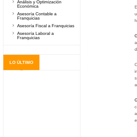
Análisis y Optimización
Económica
E
u
Asesoría Contable a
Franquicias
h
Asesoría Fiscal a Franquicias
Asesoría Laboral a
G
Franquicias
a
d
LO ÚLTIMO
C
i
s
a
G
c
a
e