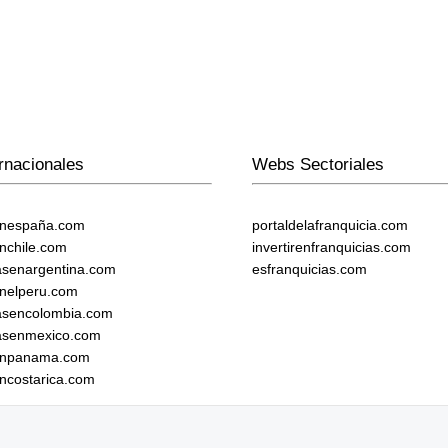
rnacionales
Webs Sectoriales
enespaña.com
portaldelafranquicia.com
enchile.com
invertirenfranquicias.com
iasenargentina.com
esfranquicias.com
enelperu.com
iasencolombia.com
iasenmexico.com
senpanama.com
encostarica.com